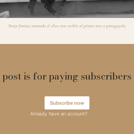
Borja Jiménez tomando el olivo tras recibir al primer toro a portagayola
 post is for paying subscribers
Subscribe now
Already have an account?
Sign in