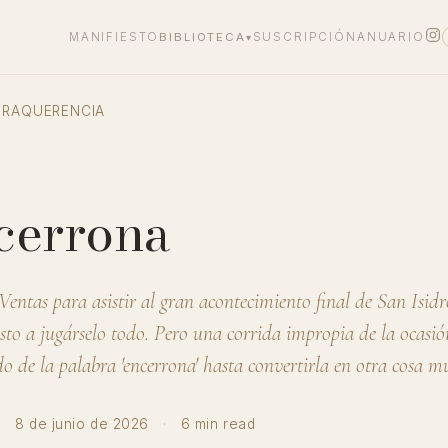
MANIFIESTO
BIBLIOTECA
SUSCRIPCIÓN
ANUARIO
▾
TRAQUERENCIA
cerrona
entas para asistir al gran acontecimiento final de San Isidr
sto a jugárselo todo. Pero una corrida impropia de la ocasi
ado de la palabra 'encerrona' hasta convertirla en otra cosa m
·
8 de junio de 2026
·
6 min read