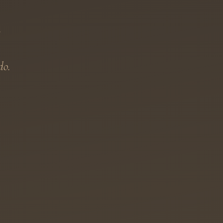
.
do.