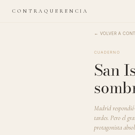
CONTRAQUERENCIA
← VOLVER A CON
CUADERNO
San Is
somb
Madrid respondió 
tardes. Pero el gr
protagonista absol