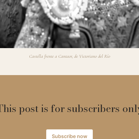
Castella frente a Cantaor, de Victoriano del Río
This post is for subscribers onl
Subscribe now