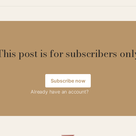
This post is for subscribers onl
Subscribe now
Already have an account?
Sign in