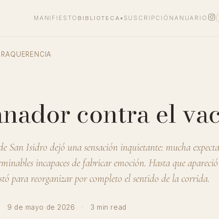
MANIFIESTO
BIBLIOTECA
SUSCRIPCIÓN
ANUARIO
▾
TRAQUERENCIA
nador contra el vac
de San Isidro dejó una sensación inquietante: mucha expect
erminables incapaces de fabricar emoción. Hasta que apareci
tó para reorganizar por completo el sentido de la corrida.
·
9 de mayo de 2026
·
3 min read