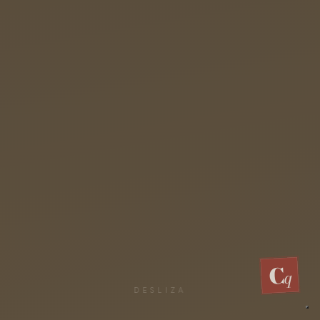
C
q
DESLIZA